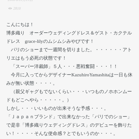
2810
こんにちは！
博多織り オーダーウェディングドレス＆ゲスト・カクテル
ドレス grace-lilyのムシムシみやびです！
パリのショーまで一週間を切りました。・・・・・・アト
リエはもう必死の状態です！
「スーパー洋裁師」５人・・・悪戦奮闘・・・！！
今月に入ってからデザイナーKazuhiroYamashitaは一日も休
みが無い状態・・・・。
（親父ギャグもでないくらい・・・いつものノホホンムー
ドもどこへやら・・・・・。）
しかし・・・いいものが出来そうな予感・・・。
「Ｊａｐａｎブランド」で出来なかった「パリでのショー」
で是非「博多織りウェディングドレス」のデビューを飾りた
い！・・・・そんな使命感？とでもいうのか・・・。