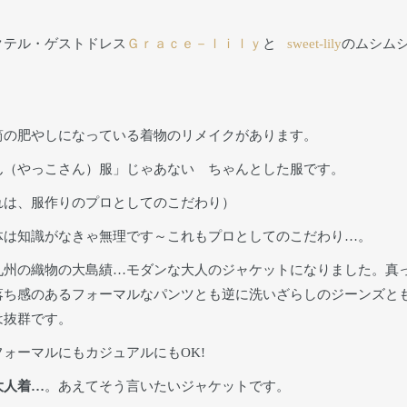
クテル・ゲストドレス
Ｇｒａｃｅ－ｌｉｌｙ
と
sweet-lily
のムシム
笥の肥やしになっている着物のリメイクがあります。
ん（やっこさん）服」じゃあない ちゃんとした服です。
れは、服作りのプロとしてのこだわり）
体は知識がなきゃ無理です～これもプロとしてのこだわり…。
九州の織物の大島績…モダンな大人のジャケットになりました。真
落ち感のあるフォーマルなパンツとも逆に洗いざらしのジーンズと
は抜群です。
フォーマルにもカジュアルにもOK!
大人着…
。あえてそう言いたいジャケットです。