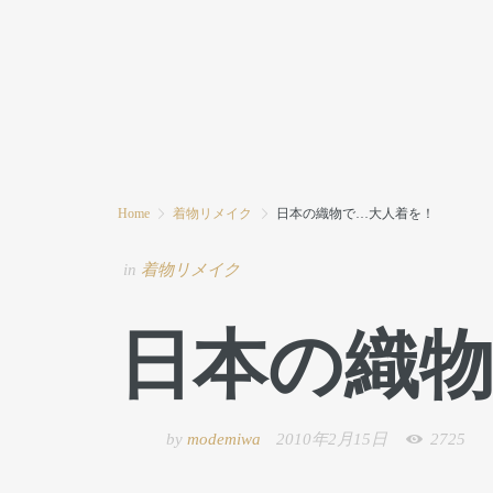
HOME
MODE MIWAとは
ブログ
Home
着物リメイク
日本の織物で…大人着を！
in
着物リメイク
日本の織
by
modemiwa
2010年2月15日
2725