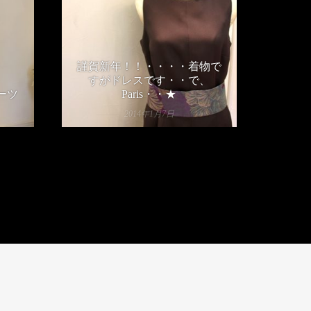
謹賀新年！！・・・・着物で
すがドレスです・・で、
ーツ
Paris・・★
2014年1月7日