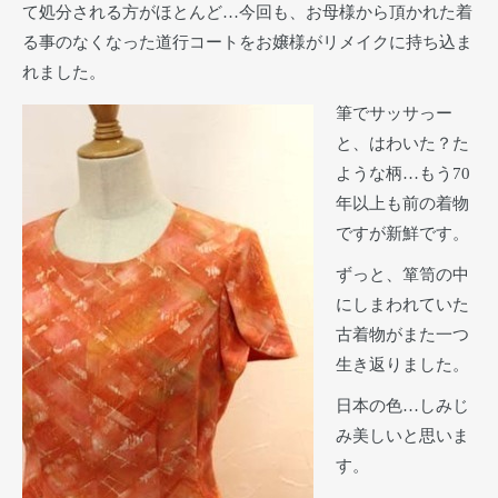
て処分される方がほとんど…今回も、お母様から頂かれた着
る事のなくなった道行コートをお嬢様がリメイクに持ち込ま
れました。
筆でサッサっー
と、はわいた？た
ような柄…もう70
年以上も前の着物
ですが新鮮です。
ずっと、箪笥の中
にしまわれていた
古着物がまた一つ
生き返りました。
日本の色…しみじ
み美しいと思いま
す。