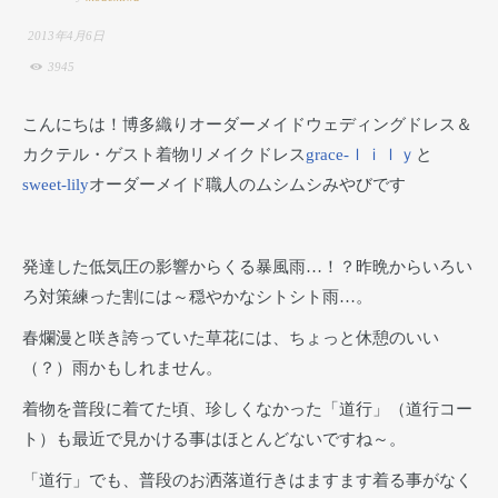
2013年4月6日
3945
こんにちは！博多織りオーダーメイドウェディングドレス＆
カクテル・ゲスト着物リメイクドレス
grace-ｌｉｌｙ
と
sweet-lily
オーダーメイド職人のムシムシみやびです
発達した低気圧の影響からくる暴風雨…！？昨晩からいろい
ろ対策練った割には～穏やかなシトシト雨…。
春爛漫と咲き誇っていた草花には、ちょっと休憩のいい
（？）雨かもしれません。
着物を普段に着てた頃、珍しくなかった「道行」（道行コー
ト）も最近で見かける事はほとんどないですね～。
「道行」でも、普段のお洒落道行きはますます着る事がなく