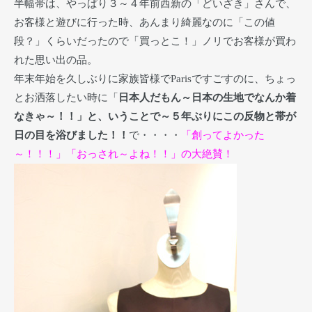
半幅帯は、やっぱり３～４年前西新の「どいざき」さんで、
お客様と遊びに行った時、あんまり綺麗なのに「この値
段？」くらいだったので「買っとこ！」ノリでお客様が買わ
れた思い出の品。
年末年始を久しぶりに家族皆様でParisですごすのに、ちょっ
とお洒落したい時に「
日本人だもん～日本の生地でなんか着
なきゃ～！！」と、いうことで～５年ぶりにこの反物と帯が
日の目を浴びました！！
で・・・・
「創ってよかった
～！！！」「おっされ～よね！！」の大絶賛！