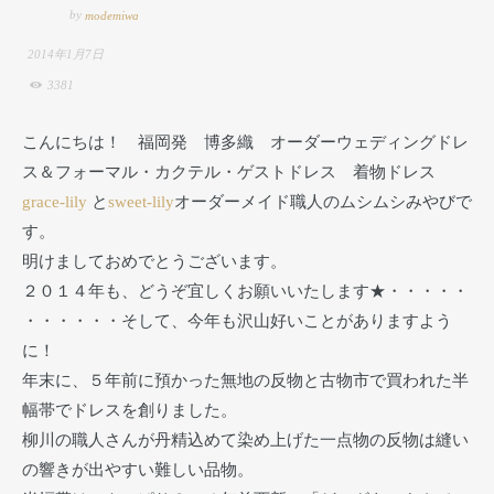
by
modemiwa
2014年1月7日
3381
こんにちは！ 福岡発 博多織 オーダーウェディングドレ
ス＆フォーマル・カクテル・ゲストドレス 着物ドレス
grace-lily
と
sweet-lily
オーダーメイド職人のムシムシみやびで
す。
明けましておめでとうございます。
２０１４年も、どうぞ宜しくお願いいたします★・・・・・
・・・・・・そして、今年も沢山好いことがありますよう
に！
年末に、５年前に預かった無地の反物と古物市で買われた半
幅帯でドレスを創りました。
柳川の職人さんが丹精込めて染め上げた一点物の反物は縫い
の響きが出やすい難しい品物。