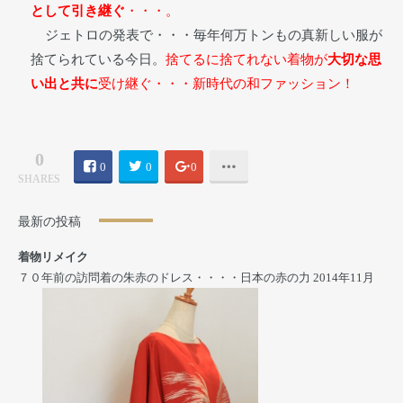
として引き継ぐ
・・・。
ジェトロの発表で・・・毎年何万トンもの真新しい服が
捨てられている今日。
捨てるに捨てれない着物が
大切な思
い出と共に
受け継ぐ・・・新時代の和ファッション！
0
0
0
0
SHARES
最新の投稿
着物リメイク
７０年前の訪問着の朱赤のドレス・・・・日本の赤の力
2014年11月