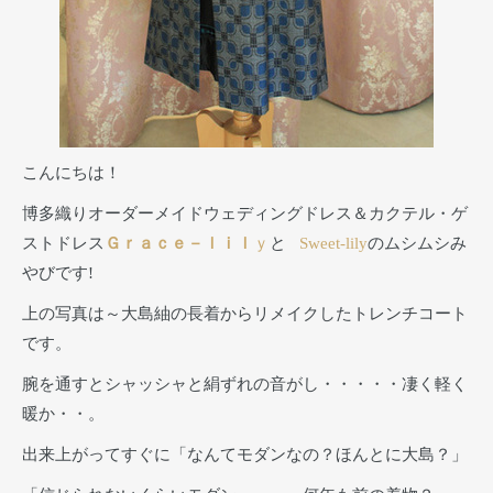
こんにちは！
博多織りオーダーメイドウェディングドレス＆カクテル・ゲ
ストドレス
Ｇｒａｃｅ－ｌｉｌ
ｙ
と
Sweet-lily
のムシムシみ
やびです!
上の写真は～大島紬の長着からリメイクしたトレンチコート
です。
腕を通すとシャッシャと絹ずれの音がし・・・・・凄く軽く
暖か・・。
出来上がってすぐに「なんてモダンなの？ほんとに大島？」