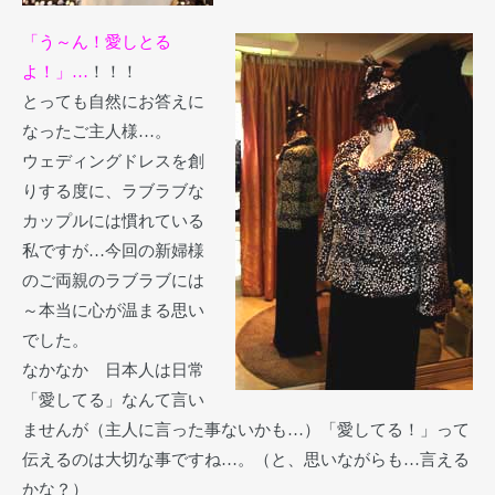
「う～ん！愛しとる
よ！」…
！！！
とっても自然にお答えに
なったご主人様…。
ウェディングドレスを創
りする度に、ラブラブな
カップルには慣れている
私ですが…今回の新婦様
のご両親のラブラブには
～本当に心が温まる思い
でした。
なかなか 日本人は日常
「愛してる」なんて言い
ませんが（主人に言った事ないかも…）「愛してる！」って
伝えるのは大切な事ですね…。（と、思いながらも…言える
かな？）