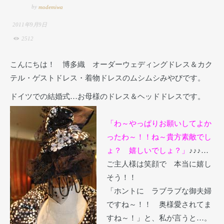
by
modemiwa
2011年9月9日
2512
こんにちは！ 博多織 オーダーウェディングドレス＆カク
テル・ゲストドレス・着物ドレスのムシムシみやびです。
ドイツでの結婚式…お母様のドレス＆ヘッドドレスです。
「わ～やっぱりお願いしてよか
ったわ～！！ね～貴方素敵でし
ょ？ 嬉しいでしょ？」
♪♪♪…
ご主人様は笑顔で 本当に嬉し
そう！！
「ホントに ラブラブな御夫婦
ですね～！！ 奥様愛されてま
すね～！」と、私が言うと…。