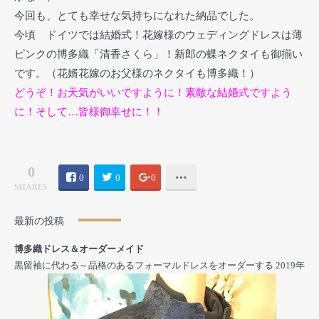
今回も、とても幸せな気持ちになれた納品でした。
今頃 ドイツでは結婚式！花嫁様のウェディングドレスは薄
ピンクの博多織「清香さくら」！新郎の蝶ネクタイも御揃い
です。（花婿花嫁のお父様のネクタイも博多織！）
どうぞ！お天気がいいですように！素敵な結婚式ですよう
に！そして…皆様御幸せに！！
0
0
0
0
SHARES
最新の投稿
博多織ドレス＆オーダーメイド
黒留袖に代わる～品格のあるフォーマルドレスをオーダーする
2019年