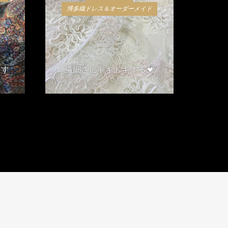
博多織ドレス＆オーダーメイド
ます
繊細さにドキドキする💓
2018年4月6日