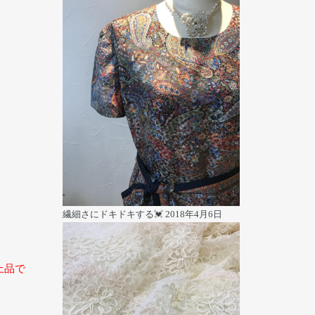
繊細さにドキドキする💓
2018年4月6日
上品で