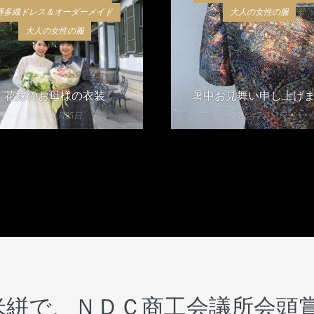
博多織ドレス＆オーダーメイド
大人の女性の服
大人の女性の服
花嫁のお母様の衣装
暑中お見舞い申し上げ
2019年1月25日
2018年7月13日
米絣で、ＮＤＣ商工会議所会頭