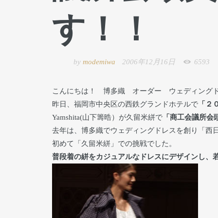
す！！
by
modemiwa
2006年12月16日
6593
こんにちは！ 博多織 オーダー ウェディング
昨日、福岡市中央区の西鉄グランドホテルで
「２
Yamshita(山下籌晧）が久留米絣で
「商工会議所会
去年は、博多織でウェディングドレスを創り「西
初めて「久留米絣」での挑戦でした。
普段着の絣をカジュアルなドレスにデザインし、