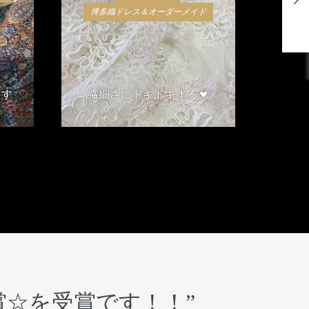
博多織ドレス＆オーダーメイド
ます
繊細さにドキドキする💓
2018年4月6日
賞☆を受賞です！！
”