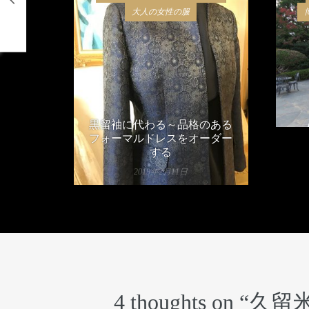
大人の女性の服
黒留袖に代わる～品格のある
フォーマルドレスをオーダー
する
2019年2月11日
4 thoughts on “
久留