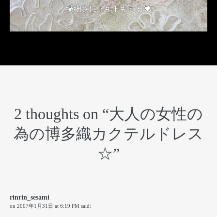
繊細さにドキドキする💓
2018年4月6日
2 thoughts on “
大人の女性の
為の博多織カクテルドレス
☆
”
rinrin_sesami
on
2007年1月31日 at 6:19 PM
said: