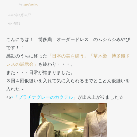
by
modemiwa
2007年1月30日
4851
こんにちは！ 博多織 オーダードレス のムシムシみやび
です！！
感動のうちに終った
「日本の美を纏う」「草木染 博多織ド
レスの展示会」
も終わり・・・。
また・・・日常が始まりました。
３回４回仮縫いを入れて気に入られるまでとことん仮縫いを
入れた～
<b
>「プラチナグレーのカクテル
」が出来上がりました☆