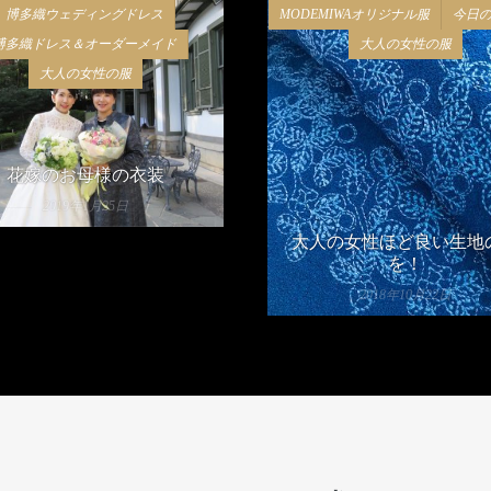
博多織ウェディングドレス
MODEMIWAオリジナル服
今日
博多織ドレス＆オーダーメイド
大人の女性の服
大人の女性の服
花嫁のお母様の衣装
2019年1月25日
大人の女性ほど良い生地
を！
2018年10月22日