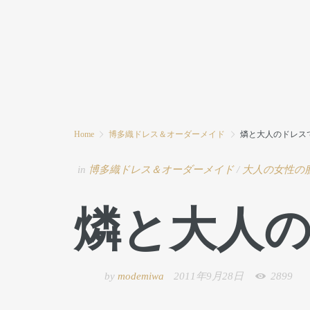
HOME
MODE MIWAとは
ブログ
Home
博多織ドレス＆オーダーメイド
燐と大人のドレス
in
博多織ドレス＆オーダーメイド
/
大人の女性の
燐と大人
by
modemiwa
2011年9月28日
2899