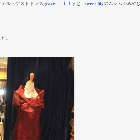
クテル・ゲストドレス
grace
–
ｌｉｌ
ｙ
と
sweet-lily
のムシムシみやび
した。