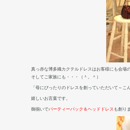
真っ赤な博多織カクテルドレスはお客様にも会場
そしてご家族にも・・・（＾。＾）
「母にぴったりのドレスを創っていただいて～こ
嬉しいお言葉です。
御揃いで
パーティーバック＆ヘッドドレス
も創り