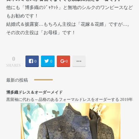
他にも「博多織のｼﾞｬｹｯﾄ」と無地のシルクのワンピースなど
もお勧めです！
結婚式＆披露宴…もちろん主役は「花嫁＆花婿」ですが…。
その次の主役は「お母様」です！
0
0
0
0
SHARES
最新の投稿
博多織ドレス＆オーダーメイド
黒留袖に代わる～品格のあるフォーマルドレスをオーダーする
2019年