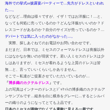
海外での挙式or披露宴パーティーで…先方がドレスといわれ
た…。
などなど…理由は様々ですが、イザ！ではお洋服に！…と、
なっても何処に売っているのか？どんな洋服がいいのか？ド
レスコードがあるのか？自分のサイズが売っているのか？…
デパートでは気に入ったのがなかった…。
実際、探しあぐねてのお電話やお問い合わせです。
まだまだ、日本では、ミセスのフォーマルドレスは喪服以外
にはなかなか無いのが現状です。若い人ミセスのドレスは少
しはありますが、ミセスが着れるような上質のドレスは皆
無…と、言っていいくらいしかありません。
そこで～私達がご提案させていただいているのが…
「
博多織のカクテルドレス
」
です。
上の写真はインナーのドレスとｼﾞｬｹｯﾄの博多織のカクテルア
ンサンブルです…縦糸を白に横糸をグレーに…するとシルバ
ーの織りのようになってとても上品です。
日本のミセスが着物でなくても素敵に見える一着です。