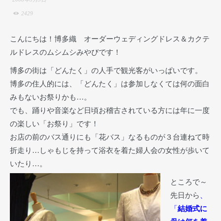
2429
こんにちは！博多織 オーダーウェディングドレス＆カクテ
ルドレスのムシムシみやびです！
博多の街は「どんたく」の人手で観光客がいっぱいです。
博多の住人的には、「どんたく」は参加しなくては何の面白
みもないお祭りかも…。
でも、踊りや音楽など日頃お稽古されている方には年に一度
の楽しい「お祭り」です！
お店の前のバス通りにも「花バス」なるものが３台連ねて時
折走り…しゃもじを持って浴衣を着た婦人会の女性が歩いて
いたり…。
ところで～
先日から
、
「
結婚式に