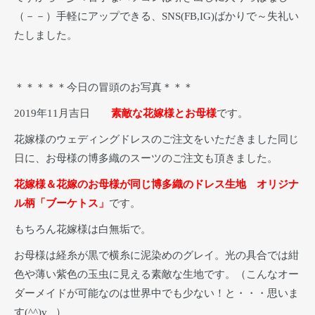
（－－）手軽にアップできる、SNS(FB,IG)ばかりで～失礼い
たしました。
＊＊＊＊＊今日の冒頭のお写真＊＊＊
2019年11月吉日
素敵な花嫁様とお母様
です。
花嫁様のウェディングドレスのご注文をいただきました同じ
日に、お母様の博多織のスーツのご注文も頂きました。
花嫁様＆花嫁のお母様が同じ博多織のドレス生地 オリジナ
ル柄「ブーケトス」
です。
もちろん花嫁様は白無垢で。
お母様は経糸が黒で横糸に泥染めのグレイ。光の具合では紺
色や薄い紫色の玉虫に見える素敵な生地です。（こんなオー
ダーメイドが可能なのは世界中でも少ない！と・・・思いま
す(^^)v ）