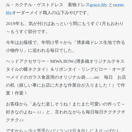
ル・カクテル・ゲストドレス 着物ドレス
grace-lily
と
sweet-
lily
オーダーメイド職人の山下みやびです。
2019年も、気が付けばあっという間にもうすぐ1月もおわり
～もうすぐ節分です。
今年はお蔭様で、年明け早々から「博多織ドレス生地で作る
小物作り」に追われる毎日でした。
ヘッドアクセサリー・MIWA.BOW.(博多織オリジナルテキス
タイルの蝶ネクタイ）＆リボンタイ・リングピロー・オーダ
ーメイドのガラス食器用のオリジナル袋……etc 毎日 お店
の机（嬉しい事にお店に大きな作業台が入りました！）で作
業！作業！
お客様から「あなた楽しそうね！またまた可愛いの作って～
好きなのよね～♪♪」と、言われながらも毎日毎日チクチクチ
クチク♪♪
ですから～少々苦手なパソコンは引き出しに入りっぱなし