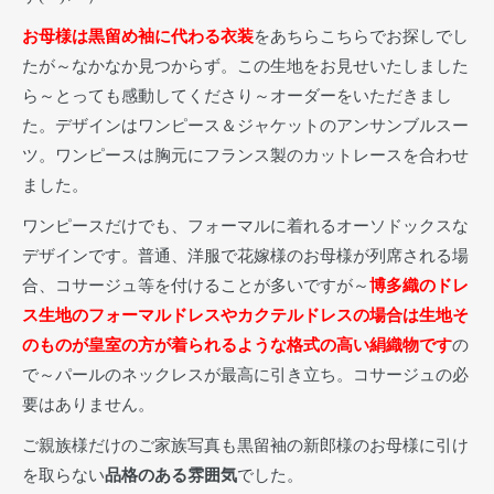
お母様は黒留め袖に代わる衣装
をあちらこちらでお探しでし
たが～なかなか見つからず。この生地をお見せいたしました
ら～とっても感動してくださり～オーダーをいただきまし
た。デザインはワンピース＆ジャケットのアンサンブルスー
ツ。ワンピースは胸元にフランス製のカットレースを合わせ
ました。
ワンピースだけでも、フォーマルに着れるオーソドックスな
デザインです。普通、洋服で花嫁様のお母様が列席される場
合、コサージュ等を付けることが多いですが～
博多織のドレ
ス生地のフォーマルドレスやカクテルドレスの場合は生地そ
のものが皇室の方が着られるような格式の高い絹織物です
の
で～パールのネックレスが最高に引き立ち。コサージュの必
要はありません。
ご親族様だけのご家族写真も黒留袖の新郎様のお母様に引け
を取らない
品格のある雰囲気
でした。