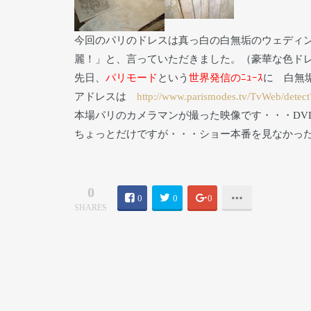
今回のパリのドレスは真っ白の白無垢のウェディ
麗！」と、言っていただきました。（豪華な色ド
先日、
パリモード
という
世界発信のﾆｭｰｽ
に 白無
アドレスは
http://www.parismodes.tv/TvWeb/detec
本場パリのカメラマンが撮った映像です・・・DV
ちょっとだけですが・・・ショー本番を見なかっ
0
0
0
0
SHARES