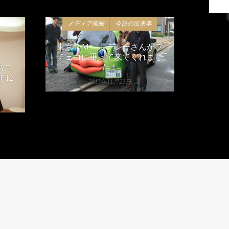
メディア掲載
今日の出来事
東京ＦＭ ルーシーさんがプ
チェコに乗って来てくれまし
た！
Aス
年12
2013年11月23日