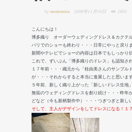
by
modemiwa
2008年11月10日
2805
こんにちは！
博多織り オーダーウェディングドレス＆カクテ
パリでのショーも終わり・・・日常にやっと戻り
新聞やテレビでショーの内容は日本でもしっかり
これで、ずいぶん「博多織りのドレス」も認知さ
１７年前・・・織元から「桂由美さんのサンプル
が・・・それからすると本当に進展したと思いま
５年前、新しく織り上がった「新しいドレス生地
無垢のウェディングドレスを創り続け・・・昨年
どなど（今も新柄製作中）・・・つぎつぎと新し
そして、主人がデザインをしてドレスになる！１