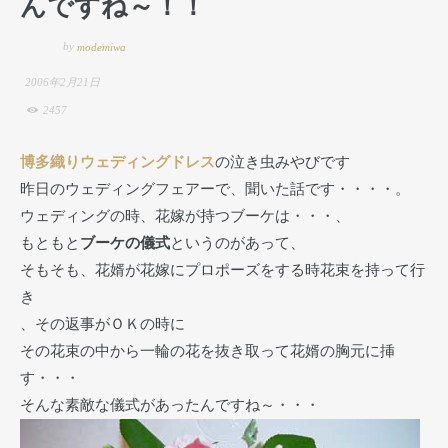
んですね～！！
by
modemiwa
2006年2月21日
2457
博多織りウェディングドレス
の泣き虫みやびです
昨日のウェディングフェアーで、聞いた話です・・・・。
ウェディングの時、花嫁が持つブーケは・・・、
もともと
ブーケの儀式
というのがあって、
そもそも、花婿が花嫁にプロポーズをする時花束を持って行
き
、その返事がＯＫの時に
その花束の中から一輪の花を抜き取って花婿の胸元に挿
す・・・
そんな素敵な儀式があったんですね～・・・