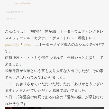
by
modemiwa
2013年10月4日
4747
こんにちは！ 福岡発 博多織 オーダーウェディングドレ
ス＆フォーマル・カクテル・ゲストドレス 着物ドレス
grace-lily
と
sweet-lily
オーダーメイド職人のムシムシみやびで
す。
伊勢神宮・・・・もう何年も憧れて、先日やっとお参りして
来ました。
式年遷宮が今年という事もあり大変な人出でしたが、その素
晴らしさは行ってみてわかりました。
・・・お参りさせていただいた時、ただ「ありがとうござい
ます」と言わせていただくと感激で涙がでました。
昨日、式年遷宮の終局である内宮の「遷御の儀」が早朝行わ
れたそうです