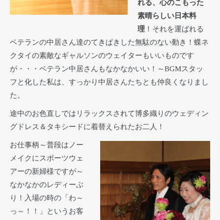
れる、心のこもった
素晴らしい日本料
理
！それを運ばれる
ベテランの中居さん達のてきぱきした無駄のない動き！蝶ネ
クタイの素敵なギャルソンのウェイターもいいものです
が・・・ベテラン中居さんもなかなかいい！～BGMスタッ
フと化した私は、すっかり中居さんたちとも仲良くなりまし
た。
途中のお色直しではリラックスされて博多織りのウェディン
グドレス＆タキシードに着替えられたお二人！
お仕事柄～普段はノー
メイクにスポーツウェ
アーの新婦様ですが～
なかなかのレディーぶ
り！入場の時の「わ～
っ～！！」というお客