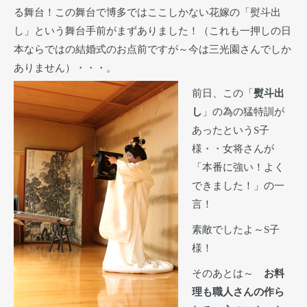
る舞台！この舞台で博多ではここしかない花嫁の「熨斗出
し」という舞台手前がまずありました！（これも一押しの日
本ならではの結婚式のお点前ですが～今は三光園さんでしか
ありません）・・・。
前日、この「
熨斗出
し
」の為の猛特訓が
あったというS子
様・・女将さんが
「本番に強い！よく
できました！」の一
言！
素敵でしたよ～S子
様！
そのあとは～
お料
理も職人さんの作ら