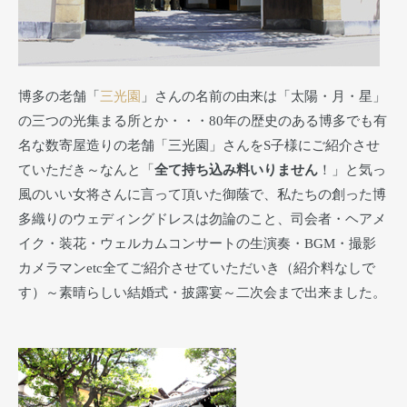
博多の老舗「
三光園
」さんの名前の由来は「太陽・月・星」
の三つの光集まる所とか・・・80年の歴史のある博多でも有
名な数寄屋造りの老舗「三光園」さんをS子様にご紹介させ
ていただき～なんと「
全て持ち込み料いりません
！」と気っ
風のいい女将さんに言って頂いた御蔭で、私たちの創った博
多織りのウェディングドレスは勿論のこと、司会者・ヘアメ
イク・装花・ウェルカムコンサートの生演奏・BGM・撮影
カメラマンetc全てご紹介させていただいき（紹介料なしで
す）～素晴らしい結婚式・披露宴～二次会まで出来ました。