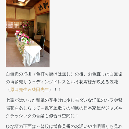
白無垢の打掛（色打ち掛けは無し）の後、お色直しは白無垢
の博多織りウェディングドレスという花嫁様が映える装花
（
原口先生＆柴田先生
）！！
七竈がはいった和風の花生けに少しモダンな洋風のバラや紫
陽花をあしらって～数寄屋造りの和風の日本家屋がジャズや
クラッシックの音楽も似合う空間に！
ひな壇の正面は～普段は博多見番のお謡いや小唄踊りも見れ