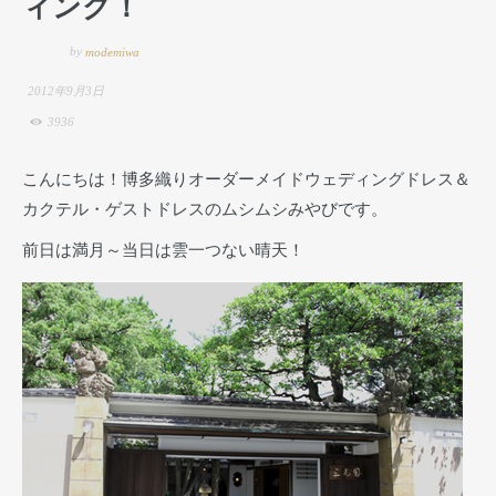
ィング！
by
modemiwa
2012年9月3日
3936
こんにちは！博多織りオーダーメイドウェディングドレス＆
カクテル・ゲストドレスのムシムシみやびです。
前日は満月～当日は雲一つない晴天！