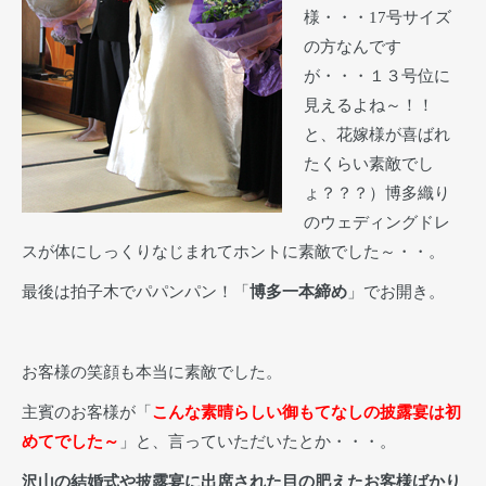
様・・・17号サイズ
の方なんです
が・・・１３号位に
見えるよね～！！
と、花嫁様が喜ばれ
たくらい素敵でし
ょ？？？）博多織り
のウェディングドレ
スが体にしっくりなじまれてホントに素敵でした～・・。
最後は拍子木でパパンパン！「
博多一本締め
」でお開き。
お客様の笑顔も本当に素敵でした。
主賓のお客様が「
こんな素晴らしい御もてなしの披露宴は初
めてでした～
」と、言っていただいたとか・・・。
沢山の結婚式や披露宴に出席された目の肥えたお客様ばかり