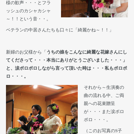
様の歓声・・・とフラ
ッシュのカシャカシャ
～！！という音・・。
ベテランの中居さんたちも口々に「綺麗かね～！！」
新婦のお父様から「
うちの娘をこんなに綺麗な花嫁さんにし
てくださって・・・本当にありがとうございました・・・」
と、涙ポロポロしながら言って頂いた時は・・・私もポロポ
ロ・・・。
それから～生演奏の
曲の流れる中、ご両
親への花束贈呈
が・・・また涙ポロ
ポロ・・・。
（このお写真のS子