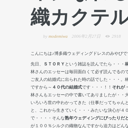
織カクテ
by
modemiwa
2006年2月27日
2918
こんにちは♪博多織ウェディングドレスのみやびで
先日、
ＳＴＯＲＹ
という雑誌を読んでたら・・・
林さんのエッセーは毎回面白くて必ず読んでるの
ご友人の結婚式に出られた時の話でした・・・。
ですから～
４０代の結婚式
です・・・！！
それが
林さんもエッセーの中で書いてありましたが・・
いろいろ世の中わかってきた（仕事だってちゃん
と、これから生きていく・・・みたいな決心が４
で・・・・そんな
熟年ウェディングにぴったりだ
が１００％シルクの織物なんですから迫力はどん