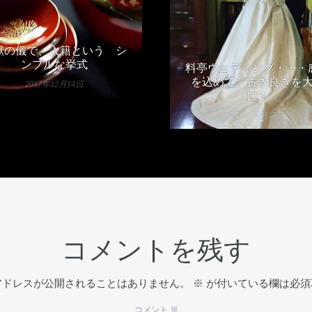
献の儀で、入籍という シ
ンプルな挙式
料亭ウェディング・・・
を込めて、古き良きを
2017年12月14日
に！
2016年8月17日
コメントを残す
アドレスが公開されることはありません。
※
が付いている欄は必須
コメント
※