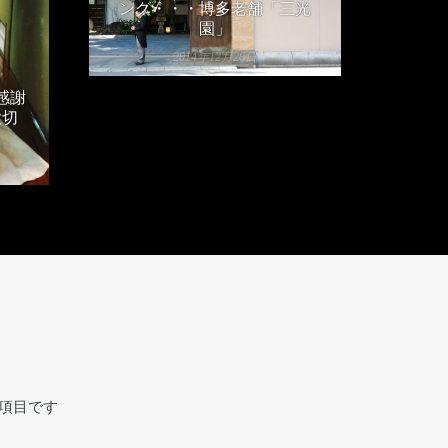
ング・・・博多老舗「三光
園」
2014年12月26日
感謝
大切
項目です