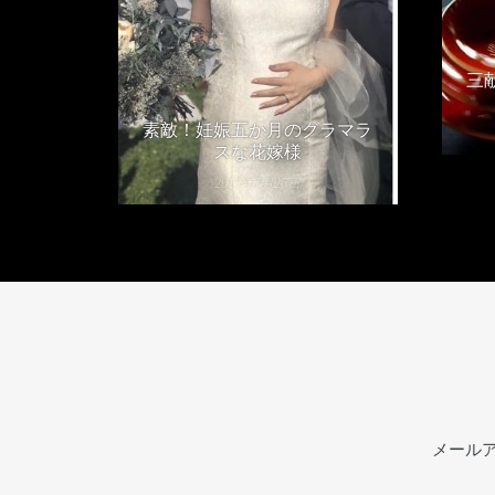
三
素敵！妊娠五か月のグラマラ
スな花嫁様
2018年7月25日
メール