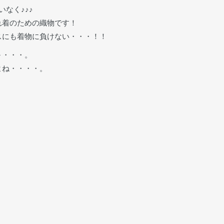
なく♪♪♪
れ着のための織物です！
スにも着物に負けない・・・！！
～・・・。
よね・・・・。