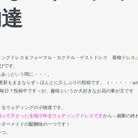
物達
ィングドレス＆フォーマル・カクテル・ゲストドレス 着物ドレス
g
びです。
もあっという間に・・・。
グ更新もままならず～ほんとに久しぶりの投稿です。（・・・・・iph
shitaでほぼ毎日？投稿中です～が、趣味というか大好きなお花の事が主です
きるウェディングの小物達です。
織って下さった生地で作るウェディングドレスです
から～裁断の終
ーダーメイドの醍醐味の一つです！
一つ。