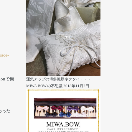
race-
onで簡
運気アップの博多織蝶ネクタイ・・・
MIWA.BOW.の不思議
2018年11月2日
わった