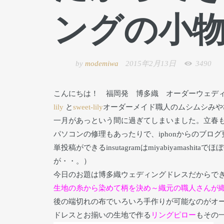
ングの小
by
modemiwa
2015年2月13日
3490
こんにちは！ 福岡発 博多織 オーダーウェデ
lily
と
sweet-lily
オーダーメイド職人のムシムシみや
一月があっという間に過ぎてしまいました。立春
パソコンの修理もあったりで、iphonからのブロ
単投稿ができるinsutagramはmiyabiyama
が・・。）
今日のお題は博多織ウェディングドレスだからで
生地の糸から染めて柄を決め～織元の職人さんが
後の端切れの布でいろいろ手作りが可能なのがオ
ドレスとお揃いの生地で作る
リングピロー
もその