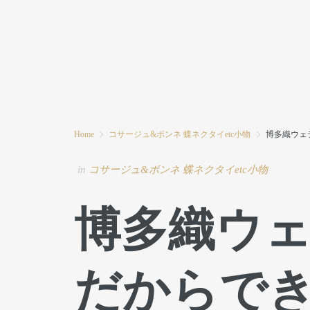
HOME
MODE MIWAとは
ブログ
Home
コサージュ&ボンネ 蝶ネクタイetc小物
博多織ウェ
in
コサージュ&ボンネ 蝶ネクタイetc小物
博多織ウ
だからで