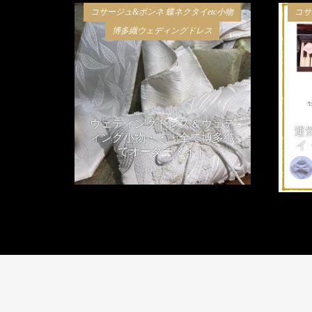
コサージュ&ボンネ 蝶ネクタイetc小物
コサ
博多織ウェディングドレス
ウェディングドレス＆ウェデ
運
ィング小物・・・全て博多織
イ
でオーダーメイド
2019年3月21日