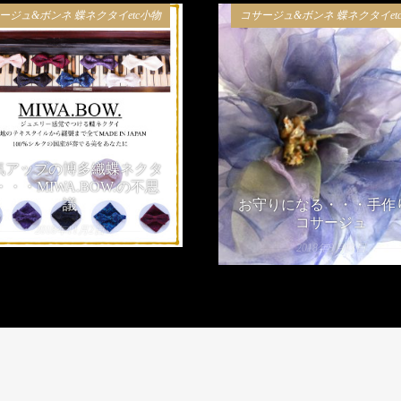
ージュ&ボンネ 蝶ネクタイetc小物
コサージュ&ボンネ 蝶ネクタイet
気アップの博多織蝶ネクタ
・・・MIWA.BOW.の不思
お守りになる・・・手作
議
コサージュ
2018年11月2日
2018年9月13日