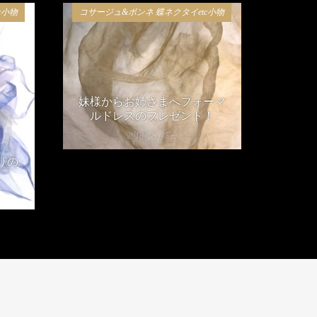
c小物
コサージュ&ボンネ 蝶ネクタイetc小物
妹様からお姉さまへフォーマ
ルドレスのプレゼント！
2018年9月5日
りの