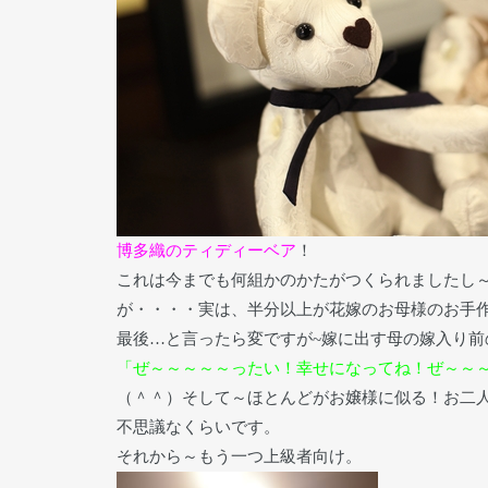
博多織のティディーベア
！
これは今までも何組かのかたがつくられましたし
が・・・・実は、半分以上が花嫁のお母様のお手
最後…と言ったら変ですが~嫁に出す母の嫁入り
「ぜ～～～～～ったい！幸せになってね！ぜ～～
（＾＾）そして～ほとんどがお嬢様に似る！お二
不思議なくらいです。
それから～もう一つ上級者向け。