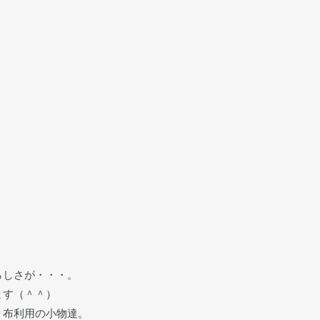
らしさが・・・。
ます（＾＾）
り布利用の小物達。