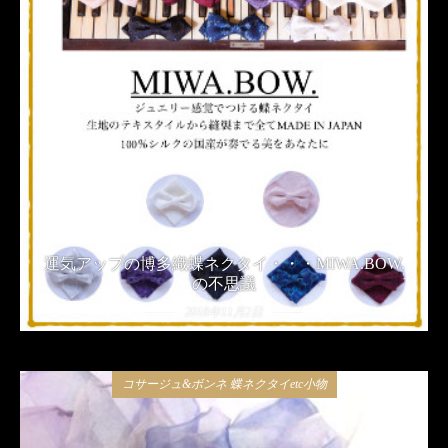
運気アップの博多織蝶ネクタイ・・・MIWA.BOW.
の不思議
2018年11月2日
コサージュ&ボンネ 蝶ネクタイetc小物