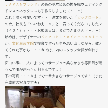
ＪＡＰＡＮブランド
」の為の草木染めの博多織ウェディング
ドレスのネックレスも手作りしました（＾－＾）
これ！凄く可愛いです・・・注文を頂いた「
ビッグロード
」
の金川社長も「いいねえ～♬」と、言ってくださいましたｖ
（＾０＾）ｖ・・・お披露目は、まだできません（－。－）
始めは、デザイナーの
ＫａｚｕｈｉｒｏＹａｍａｓｈｉｔａ
が、
文化服装学院
で授業で習った事を思い出しながら、教え
てくれた事から・・・今では、内のスタッフ全員が創れま
す。
面白い事に、人によってコサージュの柔らかさや雰囲気が違
うんで誰が創ったか判るんですよ！
下の写真・・・今までで一番大きなコサージュです！（まだ
完成前の写真です★）