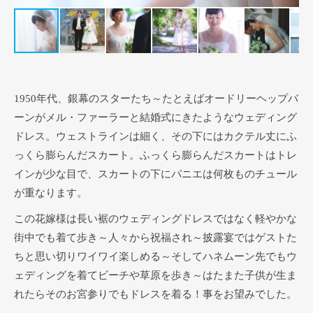
1950年代、銀幕のスターたち～たとえばオードリーヘップバ
ーンがメル・ファーラーと結婚式にきたようなウェディング
ドレス。ウェストラインは細く、その下にはカクテル丈にふ
っくら膨らんだスカート。ふっくら膨らんだスカートはトレ
インが少な目で、スカートの下にパニエは何枚ものチュール
が重なります。
この花嫁様は長い裾のウェディングドレスではなく軽やかな
街中でも着て歩き～人々から祝福され～披露宴ではゲストた
ちと思い切りワイワイ楽しめる～そしてハネムーン先でもウ
ェディングを着てビーチや草原を歩き～はたまた子供が生ま
れたらそのお宮参りでもドレスを着る！事をお望みでした。