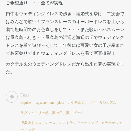
ご希望通り・・・全てが実現！
街中をウェディングドレスで歩き～結婚式を挙げ～二次会で
はみんなで歌い！フランスレースのオーバードレスを上から
着て短時間でのお色直しをして・・・また歌い～ハネムーン
は屋久島へ行き・・屋久島の浜辺と海辺の丘でウェディング
ドレスを着て遊び～そして一年後には可愛い女の子が産まれ
てお宮参りでまたウェディングドレスを着て写真撮影！
カクテル丈のウェディングドレスだから出来た夢の実現でし
た。
Tags
esquise
magazine
one
place
カクテル丈、上品、カジュアル
ラグジュアリー感、夢の日、夢、ビーチ
博多織ドレス、レース、レストランウェディング、カラオケウェ
ディング、